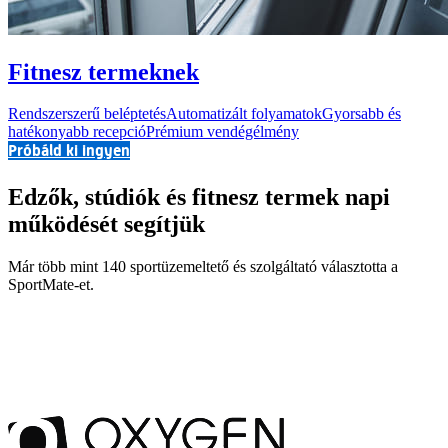
Fitnesz termeknek
Rendszerszerű beléptetés
Automatizált folyamatok
Gyorsabb és
hatékonyabb recepció
Prémium vendégélmény
Próbáld ki ingyen
Edzők, stúdiók és fitnesz termek napi
működését segítjük
Már több mint 140 sportüzemeltető és szolgáltató választotta a
SportMate-et.