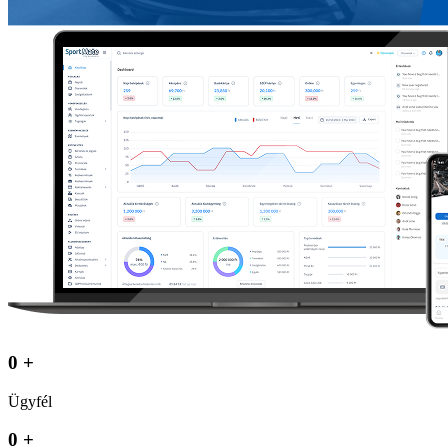
0 +
Ügyfél
0 +