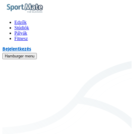
Edzők
Stúdiók
Pályák
Fitnesz
Bejelentkezés
Hamburger menu