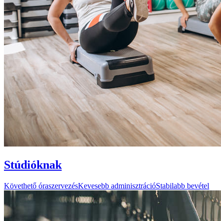
Stúdióknak
Követhető óraszervezés
Kevesebb adminisztráció
Stabilabb bevétel