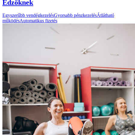
Edzőknek
Egyszerűbb vendégkezelés
Gyorsabb pénzkezelés
Átlátható
működés
Automatikus fizetés