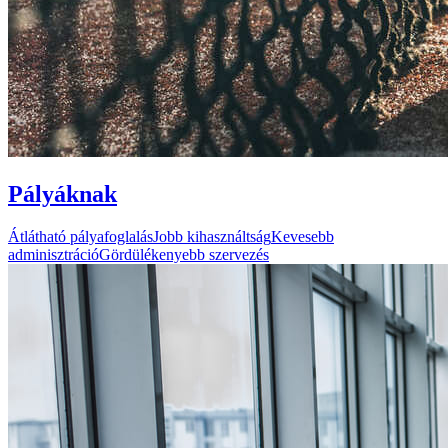
Pályáknak
Átlátható pályafoglalás
Jobb kihasználtság
Kevesebb
adminisztráció
Gördülékenyebb szervezés