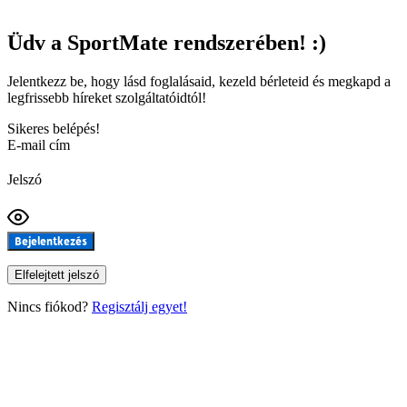
Üdv a SportMate rendszerében! :)
Jelentkezz be, hogy lásd foglalásaid, kezeld bérleteid és megkapd a
legfrissebb híreket szolgáltatóidtól!
Sikeres belépés!
E-mail cím
Jelszó
Bejelentkezés
Elfelejtett jelszó
Nincs fiókod?
Regisztálj egyet!